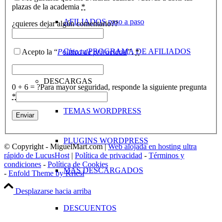
plazas de la academia
*
¿quieres dejar algún comentario??
Crea tu PROGRAMA DE AFILIADOS
Acepto la “
Política de privacidad
”
.
*
DESCARGAS
0 + 6 = ?
Para mayor seguridad, responde la siguiente pregunta
*
TEMAS WORDPRESS
PLUGINS WORDPRESS
© Copyright - MiguelMart.com |
Web alojada en hosting ultra
rápido de LucusHost
|
Política de privacidad
-
Términos y
condiciones
-
Política de Cookies
MÁS DESCARGADOS
-
Enfold Theme by Kriesi
Desplazarse hacia arriba
DESCUENTOS