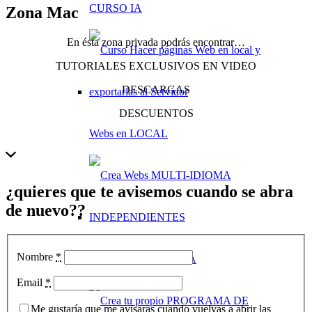
CURSO IA
Zona Mac
En ésta zona privada podrás encontrar…
TUTORIALES EXCLUSIVOS EN VIDEO
DESCARGAS
DESCUENTOS
Webs en LOCAL
¿quieres que te avisemos cuando se abra
de nuevo??
Nombre
*
Webs MULTI-IDIOMA
Email
*
Me gustaría que me avisaras cuando vuelvas a abrir las