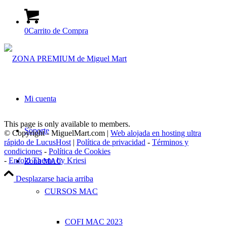
0
Carrito de Compra
Mi cuenta
This page is only available to members.
Soporte
© Copyright - MiguelMart.com |
Web alojada en hosting ultra
rápido de LucusHost
|
Política de privacidad
-
Términos y
condiciones
-
Política de Cookies
-
Enfold Theme by Kriesi
Zona MAC
Desplazarse hacia arriba
CURSOS MAC
COFI MAC 2023