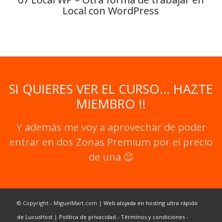
Local con WordPress
SI QUIERES VER EL CURSO... HAZTE
MIEMBRO !!
Y además me voy a aprovechar de poder
entrar en dos Zonas Premium por el precio
de una 😉
© Copyright - MiguelMart.com |
Web alojada en hosting ultra rápido
de LucusHost
|
Política de privacidad
-
Términos y condiciones
-