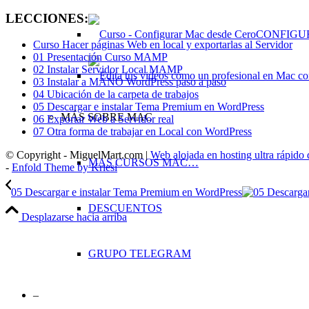
LECCIONES:
CONFIGU
Curso Hacer páginas Web en local y exportarlas al Servidor
01 Presentación Curso MAMP
02 Instalar Servidor Local MAMP
03 Instalar a MANO WordPress paso a paso
04 Ubicación de la carpeta de trabajos
05 Descargar e instalar Tema Premium en WordPress
MÁS SOBRE MAC
06 Exportar Web a Servidor real
07 Otra forma de trabajar en Local con WordPress
© Copyright - MiguelMart.com |
Web alojada en hosting ultra rápido
MAS CURSOS MAC…
-
Enfold Theme by Kriesi
05 Descargar e instalar Tema Premium en WordPress
DESCUENTOS
Desplazarse hacia arriba
GRUPO TELEGRAM
–