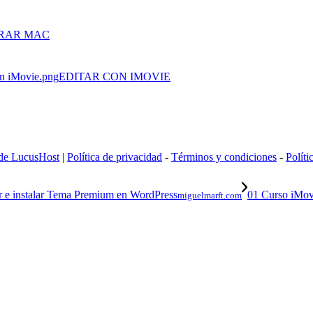
RAR MAC
EDITAR CON IMOVIE
 de LucusHost
|
Política de privacidad
-
Términos y condiciones
-
Políti
01 Curso iMov
miguelmarft.com