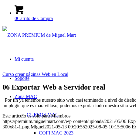
0
Carrito de Compra
Mi cuenta
Curso crear páginas Web en Local
Soporte
06 Exportar Web a Servidor real
Zona MAC
Por fin ya tenemos nuestro sitio web casi terminado a nivel de diseño,
un plugin que es maravilloso, podemos exportar todo nuestro sitio web
CURSOS MAC
Este artículo es solo para Miembros.
https://premium.miguelmart.com/wp-content/uploads/2021/05/06-Expo
300x81-1.png
Miguel
2021-05-13 09:20:55
2025-08-05 10:15:50
06 Ex
COFI MAC 2023