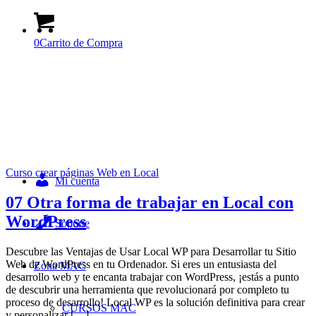
0
Carrito de Compra
Curso crear páginas Web en Local
Mi cuenta
07 Otra forma de trabajar en Local con
WordPress
Soporte
Descubre las Ventajas de Usar Local WP para Desarrollar tu Sitio
Web de WordPress en tu Ordenador. Si eres un entusiasta del
Zona MAC
desarrollo web y te encanta trabajar con WordPress, ¡estás a punto
de descubrir una herramienta que revolucionará por completo tu
proceso de desarrollo! Local WP es la solución definitiva para crear
CURSOS MAC
y personalizar […]