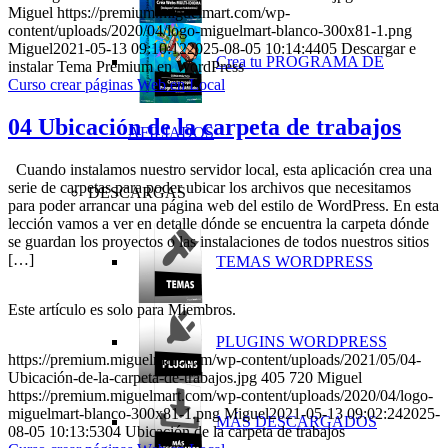
Miguel
https://premium.miguelmart.com/wp-
content/uploads/2020/04/logo-miguelmart-blanco-300x81-1.png
Miguel
2021-05-13 09:10:12
2025-08-05 10:14:44
05 Descargar e
Crea tu PROGRAMA DE
instalar Tema Premium en WordPress
Curso crear páginas Web en Local
04 Ubicación de la carpeta de trabajos
AFILIADOS
Cuando instalamos nuestro servidor local, esta aplicación crea una
serie de carpetas para poder ubicar los archivos que necesitamos
DESCARGAS
para poder arrancar una página web del estilo de WordPress. En esta
lección vamos a ver en detalle dónde se encuentra la carpeta dónde
se guardan los proyectos o las instalaciones de todos nuestros sitios
[…]
TEMAS WORDPRESS
Este artículo es solo para Miembros.
PLUGINS WORDPRESS
https://premium.miguelmart.com/wp-content/uploads/2021/05/04-
Ubicación-de-la-carpeta-de-trabajos.jpg
405
720
Miguel
https://premium.miguelmart.com/wp-content/uploads/2020/04/logo-
miguelmart-blanco-300x81-1.png
Miguel
2021-05-13 09:02:24
2025-
MÁS DESCARGADOS
08-05 10:13:53
04 Ubicación de la carpeta de trabajos