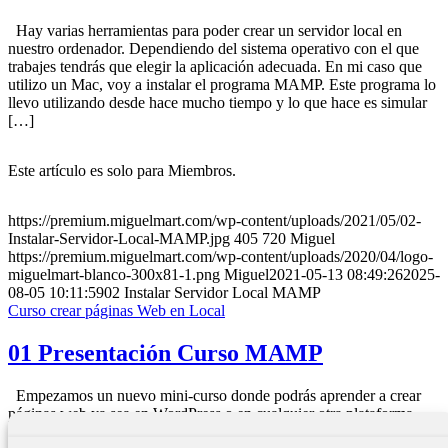
Hay varias herramientas para poder crear un servidor local en
nuestro ordenador. Dependiendo del sistema operativo con el que
trabajes tendrás que elegir la aplicación adecuada. En mi caso que
utilizo un Mac, voy a instalar el programa MAMP. Este programa lo
llevo utilizando desde hace mucho tiempo y lo que hace es simular
[…]
Este artículo es solo para Miembros.
https://premium.miguelmart.com/wp-content/uploads/2021/05/02-
Instalar-Servidor-Local-MAMP.jpg
405
720
Miguel
https://premium.miguelmart.com/wp-content/uploads/2020/04/logo-
miguelmart-blanco-300x81-1.png
Miguel
2021-05-13 08:49:26
2025-
08-05 10:11:59
02 Instalar Servidor Local MAMP
Curso crear páginas Web en Local
01 Presentación Curso MAMP
Empezamos un nuevo mini-curso donde podrás aprender a crear
páginas web ya sea en WordPress o en cualquier otra plataforma,
trabajando de forma local. Los profesionales o personas que quieran