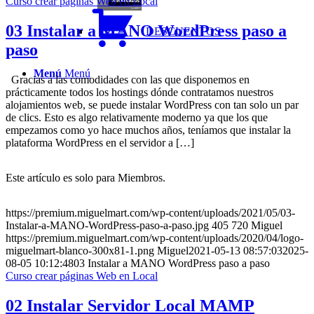
Curso crear páginas Web en Local
03 Instalar a MANO WordPress paso a
DESCUENTOS
paso
Menú
Menú
Gracias a las comodidades con las que disponemos en
prácticamente todos los hostings dónde contratamos nuestros
alojamientos web, se puede instalar WordPress con tan solo un par
de clics. Esto es algo relativamente moderno ya que los que
empezamos como yo hace muchos años, teníamos que instalar la
plataforma WordPress en el servidor a […]
Este artículo es solo para Miembros.
https://premium.miguelmart.com/wp-content/uploads/2021/05/03-
Instalar-a-MANO-WordPress-paso-a-paso.jpg
405
720
Miguel
https://premium.miguelmart.com/wp-content/uploads/2020/04/logo-
miguelmart-blanco-300x81-1.png
Miguel
2021-05-13 08:57:03
2025-
08-05 10:12:48
03 Instalar a MANO WordPress paso a paso
Curso crear páginas Web en Local
02 Instalar Servidor Local MAMP