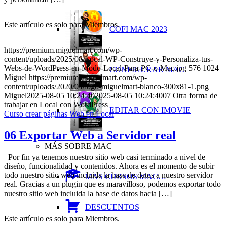
Este artículo es solo para Miembros.
COFI MAC 2023
https://premium.miguelmart.com/wp-
content/uploads/2025/08/Local-WP-Construye-y-Personaliza-tus-
Webs-de-WordPress-en-Modo-Local-Para-PC-o-Mac.jpg
576
1024
CONFIGURAR MAC
Miguel
https://premium.miguelmart.com/wp-
content/uploads/2020/04/logo-miguelmart-blanco-300x81-1.png
Miguel
2025-08-05 10:24:40
2025-08-05 10:24:40
07 Otra forma de
trabajar en Local con WordPress
EDITAR CON IMOVIE
Curso crear páginas Web en Local
06 Exportar Web a Servidor real
MÁS SOBRE MAC
Por fin ya tenemos nuestro sitio web casi terminado a nivel de
diseño, funcionalidad y contenidos. Ahora es el momento de subir
todo nuestro sitio web incluida la base de datos a nuestro servidor
MAS CURSOS MAC…
real. Gracias a un plugin que es maravilloso, podemos exportar todo
nuestro sitio web incluida la base de datos hacia […]
DESCUENTOS
Este artículo es solo para Miembros.