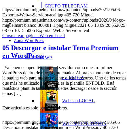
GRUPO TELEGRAM
https://premium.miguelmart.com/wp-content/uploads/2021/05/06-
Exportar-Web-a-Servidor-real.jpg
405
720
Miguel
https://premium.miguelmart.com/wp-content/uploads/2020/04/logo-
–
miguelmart-blanco-300x81-1.png
Miguel
2021-05-13 09:20:55
2025-
08-05 10:15:50
06 Exportar Web a Servidor real
Curso crear páginas Web en Local
Zona WordPress
05 Descargar e instalar Tema Premium
en WordPress
CURSOS WP
Ya tenemos operativo tanto el servidor cómo nuestro primer
WordPress dentro de nuestro ordenador. Ahora es momento de crear
CURSO IA
la página web para nuestro cliente o para nosotros. Uno de los temas
que más he utilizado en mi vida es la plantilla ENFOLD. Está
fantástica plantilla también la puedes descargar desde la sección
temas […]
Webs en LOCAL
Este artículo es solo para Miembros.
https://premium.miguelmart.com/wp-content/uploads/2021/05/05-
Webs MULTI-IDIOMA
Descargar-e-instalar-Tema-Premium-en-WordPress.jpg
405
720