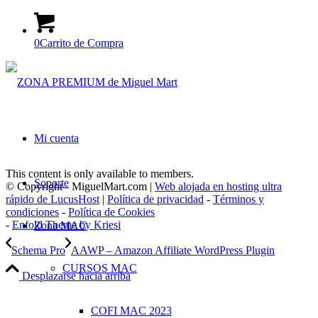
0
Carrito de Compra
Mi cuenta
This content is only available to members.
Soporte
© Copyright - MiguelMart.com |
Web alojada en hosting ultra
rápido de LucusHost
|
Política de privacidad
-
Términos y
condiciones
-
Política de Cookies
-
Enfold Theme by Kriesi
Zona MAC
Schema Pro
AAWP – Amazon Affiliate WordPress Plugin
CURSOS MAC
Desplazarse hacia arriba
COFI MAC 2023