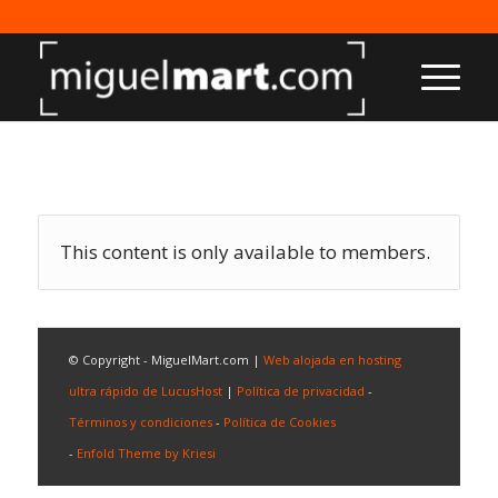
This content is only available to members.
© Copyright - MiguelMart.com |
Web alojada en hosting
ultra rápido de LucusHost
|
Política de privacidad
-
Términos y condiciones
-
Política de Cookies
-
Enfold Theme by Kriesi