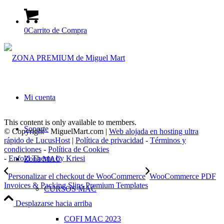
0
Carrito de Compra
Mi cuenta
This content is only available to members.
Soporte
© Copyright - MiguelMart.com |
Web alojada en hosting ultra
rápido de LucusHost
|
Política de privacidad
-
Términos y
condiciones
-
Política de Cookies
-
Enfold Theme by Kriesi
Zona MAC
Personalizar el checkout de WooCommerce
WooCommerce PDF
Invoices & Packing Slips Premium Templates
CURSOS MAC
Desplazarse hacia arriba
COFI MAC 2023