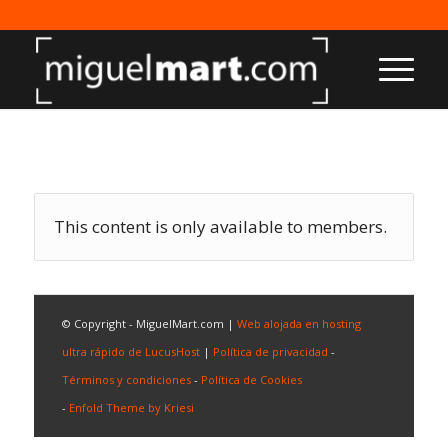
This content is only available to members.
© Copyright - MiguelMart.com |
Web alojada en hosting
ultra rápido de LucusHost
|
Política de privacidad
-
Términos y condiciones
-
Política de Cookies
-
Enfold Theme by Kriesi