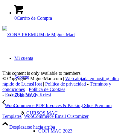
0
Carrito de Compra
Mi cuenta
This content is only available to members.
Soporte
© Copyright - MiguelMart.com |
Web alojada en hosting ultra
rápido de LucusHost
|
Política de privacidad
-
Términos y
condiciones
-
Política de Cookies
-
Enfold Theme by Kriesi
Zona MAC
WooCommerce PDF Invoices & Packing Slips Premium
CURSOS MAC
Templates
WooCommerce Email Customizer
Desplazarse hacia arriba
COFI MAC 2023