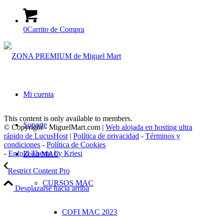
0
Carrito de Compra
Mi cuenta
This content is only available to members.
Soporte
© Copyright - MiguelMart.com |
Web alojada en hosting ultra
rápido de LucusHost
|
Política de privacidad
-
Términos y
condiciones
-
Política de Cookies
-
Enfold Theme by Kriesi
Zona MAC
Restrict Content Pro
CURSOS MAC
Desplazarse hacia arriba
COFI MAC 2023