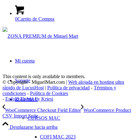
0
Carrito de Compra
Mi cuenta
This content is only available to members.
Soporte
© Copyright - MiguelMart.com |
Web alojada en hosting ultra
rápido de LucusHost
|
Política de privacidad
-
Términos y
condiciones
-
Política de Cookies
-
Enfold Theme by Kriesi
Zona MAC
WooCommerce Checkout Field Editor
WooCommerce Product
CSV Import Suite
CURSOS MAC
Desplazarse hacia arriba
COFI MAC 2023