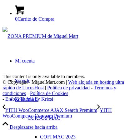
0
Carrito de Compra
Mi cuenta
This content is only available to members.
Soporte
© Copyright - MiguelMart.com |
Web alojada en hosting ultra
rápido de LucusHost
|
Política de privacidad
-
Términos y
condiciones
-
Política de Cookies
-
Enfold Theme by Kriesi
Zona MAC
YITH WooCommerce AJAX Search Premium
YITH
WooCommerce Compare Premium
CURSOS MAC
Desplazarse hacia arriba
COFI MAC 2023