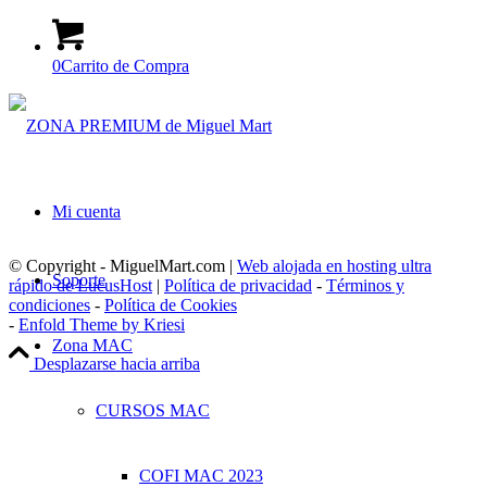
0
Carrito de Compra
Mi cuenta
© Copyright - MiguelMart.com |
Web alojada en hosting ultra
Soporte
rápido de LucusHost
|
Política de privacidad
-
Términos y
condiciones
-
Política de Cookies
-
Enfold Theme by Kriesi
Zona MAC
Desplazarse hacia arriba
CURSOS MAC
COFI MAC 2023