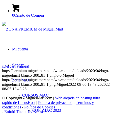
0
Carrito de Compra
Mi cuenta
Soporte
¡Descarga ahora!
https://premium.miguelmart.com/wp-content/uploads/2020/04/logo-
miguelmart-blanco-300x81-1.png
0
0
Miguel
https://premium.miguelmart.com/wp-content/uploads/2020/04/logo-
Zona MAC
miguelmart-blanco-300x81-1.png
Miguel
2022-08-05 13:43:26
2022-
08-05 13:43:26
CURSOS MAC
© Copyright - MiguelMart.com |
Web alojada en hosting ultra
rápido de LucusHost
|
Política de privacidad
-
Términos y
condiciones
-
Política de Cookies
COFI MAC 2023
-
Enfold Theme by Kriesi