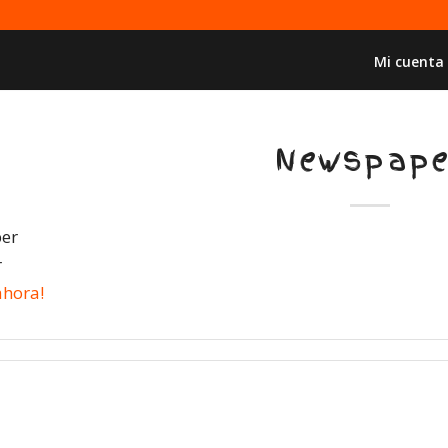
Mi cuenta
Newspape
r
ahora!