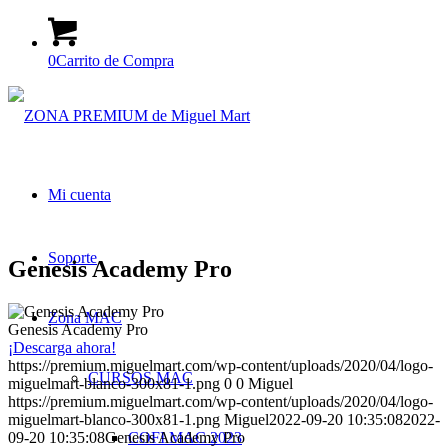
0
Carrito de Compra
Mi cuenta
Soporte
Genesis Academy Pro
Zona MAC
Genesis Academy Pro
¡Descarga ahora!
https://premium.miguelmart.com/wp-content/uploads/2020/04/logo-
CURSOS MAC
miguelmart-blanco-300x81-1.png
0
0
Miguel
https://premium.miguelmart.com/wp-content/uploads/2020/04/logo-
miguelmart-blanco-300x81-1.png
Miguel
2022-09-20 10:35:08
2022-
09-20 10:35:08
Genesis Academy Pro
COFI MAC 2023