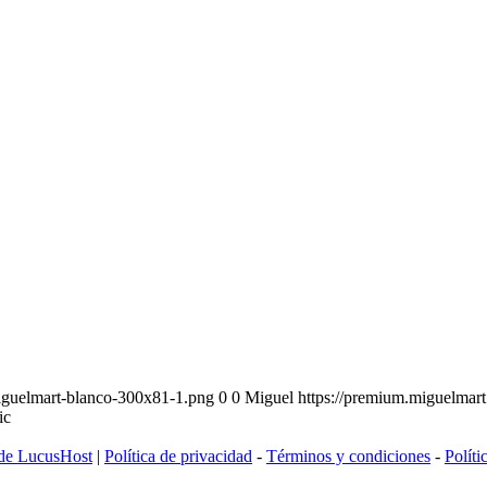
iguelmart-blanco-300x81-1.png
0
0
Miguel
https://premium.miguelmar
ic
 de LucusHost
|
Política de privacidad
-
Términos y condiciones
-
Políti