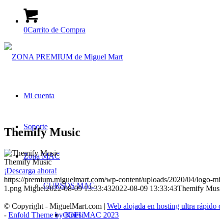
0
Carrito de Compra
Mi cuenta
Soporte
Themify Music
Zona MAC
Themify Music
¡Descarga ahora!
https://premium.miguelmart.com/wp-content/uploads/2020/04/logo-m
CURSOS MAC
1.png
Miguel
2022-08-09 13:33:43
2022-08-09 13:33:43
Themify Mus
© Copyright - MiguelMart.com |
Web alojada en hosting ultra rápido
-
Enfold Theme by Kriesi
COFI MAC 2023