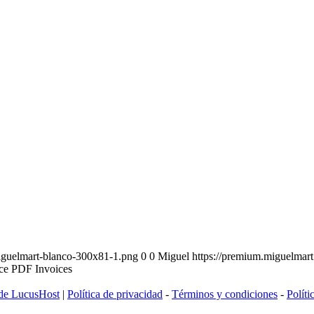
iguelmart-blanco-300x81-1.png
0
0
Miguel
https://premium.miguelmar
e PDF Invoices
 de LucusHost
|
Política de privacidad
-
Términos y condiciones
-
Políti