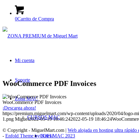
0
Carrito de Compra
Mi cuenta
Soporte
WooCommerce PDF Invoices
Zona MAC
WooCommerce PDF Invoices
¡Descarga ahora!
https://premium.miguelmart.com/wp-content/uploads/2020/04/logo-m
CURSOS MAC
1.png
Miguel
2022-05-19 18:46:24
2022-05-19 18:46:24
WooCommerc
© Copyright - MiguelMart.com |
Web alojada en hosting ultra rápido
-
Enfold Theme by Kriesi
COFI MAC 2023