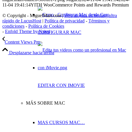
11-04 19:41:14
YITH WooCommerce Points and Rewards Premium
© Copyright - MiguelMart.com |
Web alojada en hosting ultra
rápido de LucusHost
|
Política de privacidad
-
Términos y
condiciones
-
Política de Cookies
-
Enfold Theme by Kriesi
CONFIGURAR MAC
Content Views Pro
Desplazarse hacia arriba
EDITAR CON IMOVIE
MÁS SOBRE MAC
MAS CURSOS MAC…