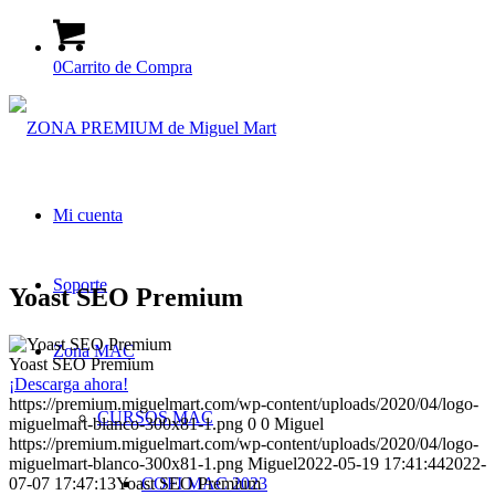
0
Carrito de Compra
Mi cuenta
Soporte
Yoast SEO Premium
Zona MAC
Yoast SEO Premium
¡Descarga ahora!
https://premium.miguelmart.com/wp-content/uploads/2020/04/logo-
CURSOS MAC
miguelmart-blanco-300x81-1.png
0
0
Miguel
https://premium.miguelmart.com/wp-content/uploads/2020/04/logo-
miguelmart-blanco-300x81-1.png
Miguel
2022-05-19 17:41:44
2022-
07-07 17:47:13
Yoast SEO Premium
COFI MAC 2023