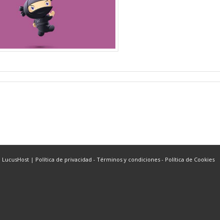
e LucusHost
|
Política de privacidad
-
Términos y condiciones
-
Política de Cookies