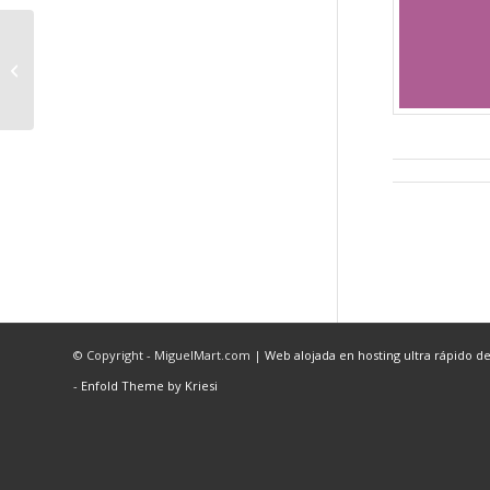
WooCommerce Photography
© Copyright - MiguelMart.com |
Web alojada en hosting ultra rápido d
-
Enfold Theme by Kriesi