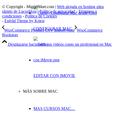
© Copyright - MiguelMart.com |
Web alojada en hosting ultra
rápido de LucusHost
|
Política de privacidad
-
Términos y
condiciones
-
Política de Cookies
-
Enfold Theme by Kriesi
CONFIGURAR MAC
WooCommerce Product CSV Import Suite
WooCommerce
Bookings
Desplazarse hacia arriba
EDITAR CON IMOVIE
MÁS SOBRE MAC
MAS CURSOS MAC…