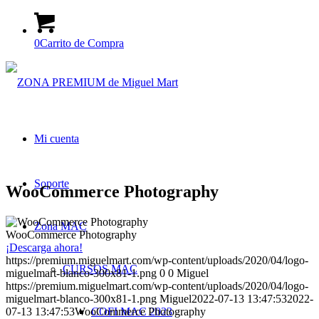
0
Carrito de Compra
Mi cuenta
Soporte
WooCommerce Photography
Zona MAC
WooCommerce Photography
¡Descarga ahora!
https://premium.miguelmart.com/wp-content/uploads/2020/04/logo-
CURSOS MAC
miguelmart-blanco-300x81-1.png
0
0
Miguel
https://premium.miguelmart.com/wp-content/uploads/2020/04/logo-
miguelmart-blanco-300x81-1.png
Miguel
2022-07-13 13:47:53
2022-
07-13 13:47:53
WooCommerce Photography
COFI MAC 2023