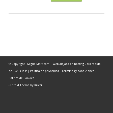
© Copyright - MiguelMart.com |
Web alojada en hosting ultra rápido
de LucusHost
|
Política de privacidad
-
Términos y condiciones
-
Política de Cookies
-
Enfold Theme by Kriesi