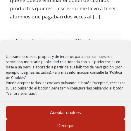
que se puede eliminar el botón de cuantos
productos quieres… ese error me llevo a tener
alumnos que pagaban dos veces al […]
Este artículo es solo para Miembros.
Utilizamos cookies propias y de terceros para analizar nuestros
servicios y mostrarle publicidad relacionada con sus preferencias en
base a un perfil elaborado a partir de sus hábitos de navegación (por
ejemplo, páginas visitadas).
Para más información consulte la “
Política
de Cookies
”.
Puede aceptar todas las cookies pulsando el botón "Aceptar", rechazar
su uso pulsando el botón "Denegar" y configurarlas pulsando el botón
"Ver preferencias".
Aceptar cookies
Denegar
© Copyright - MiguelMart.com |
Web alojada en hosting ultra rápido