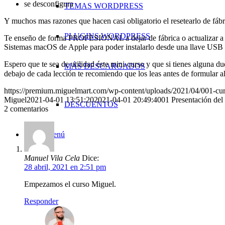
se desconfigura
TEMAS WORDPRESS
Y muchos mas razones que hacen casi obligatorio el resetearlo de fá
PLUGINS WORDPRESS
Te enseño de forma PROFESIONAL a dejar de fábrica o actualizar a ot
Sistemas macOS de Apple para poder instalarlo desde una llave USB 
Espero que te sea de utilidad éste mini-curso y que si tienes alguna 
MÁS DESCARGADOS
debajo de cada lección te recomiendo que los leas antes de formular 
https://premium.miguelmart.com/wp-content/uploads/2021/04/001-cu
Miguel
2021-04-01 13:51:20
2021-04-01 20:49:40
01 Presentación del
DESCUENTOS
2
comentarios
Menú
Menú
Manuel Vila Cela
Dice:
28 abril, 2021 en 2:51 pm
Empezamos el curso Miguel.
Responder