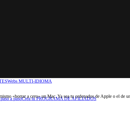
CURSO IA
Webs en LOCAL
Webs MULTI-IDIOMA
ismo «borrar a cero» un Mac. Ya sea tu ordenados de Apple o el de un 
Crea tu PROGRAMA DE AFILIADOS