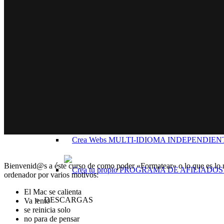
Zona WordPress
CURSOS WP
Bienvenid@s a éste curso de como poder «Formatear» o lo que es lo m
ordenador por varios motivos:
El Mac se calienta
DESCARGAS
Va lento
se reinicia solo
no para de pensar