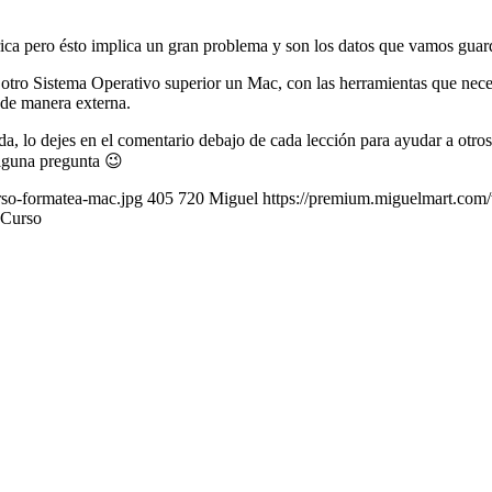
brica pero ésto implica un gran problema y son los datos que vamos gu
ro Sistema Operativo superior un Mac, con las herramientas que necesi
de manera externa.
duda, lo dejes en el comentario debajo de cada lección para ayudar a ot
alguna pregunta 😉
rso-formatea-mac.jpg
405
720
Miguel
https://premium.miguelmart.com
 Curso