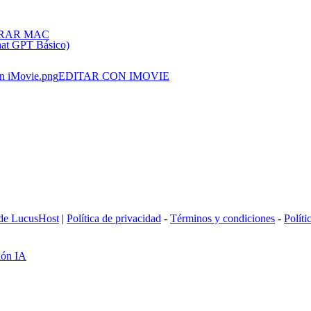
RAR MAC
hat GPT Básico)
EDITAR CON IMOVIE
 de LucusHost
|
Política de privacidad
-
Términos y condiciones
-
Políti
ión IA