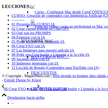
LECCIONES:
CONFIGU
CURSO: Creación de contenidos con Inteligencia Artificial (C
———-
01 Presentación CURSO IA
02 Crear cuenta gratuita en Chat GPT
03 Qué son los PROMPS
04 Empezar con la IA
MÁS SOBRE MAC
05 Crear artículo con contenido IA
06 Crear FAQ con IA
07 Las Imágenes para nuestro artículo IA
08 Pedir una Conclusión y Llamada a la Acción IA
MAS CURSOS MAC…
09 Sacando ideas con IA
10 Imágenes generadas con IA
11 Lección de Regalo (Contenidos para YouTube con IA)
DESCUENTOS
© Copyright - MiguelMart.com |
Web alojada en hosting ultra rápido
-
Enfold Theme by Kriesi
GRUPO TELEGRAM
06 Crear FAQ con IA
08 Pedir una Conclusión y Llamada a la Acc
Desplazarse hacia arriba
–