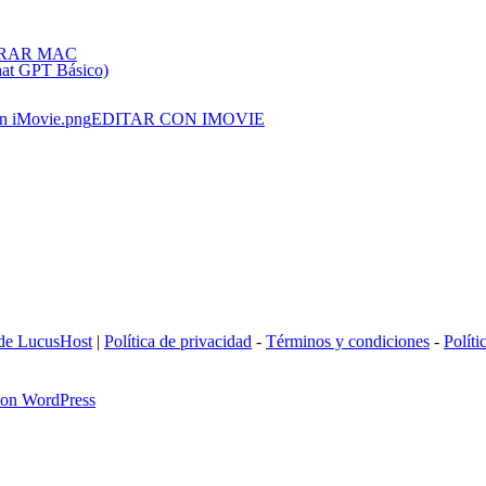
RAR MAC
hat GPT Básico)
EDITAR CON IMOVIE
 de LucusHost
|
Política de privacidad
-
Términos y condiciones
-
Políti
 con WordPress