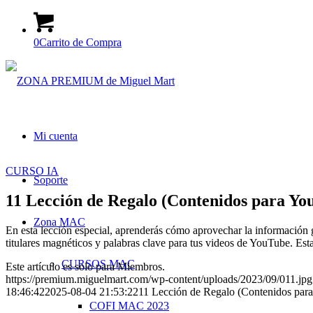
0
Carrito de Compra
Mi cuenta
CURSO IA
Soporte
11 Lección de Regalo (Contenidos para Yo
Zona MAC
En esta lección especial, aprenderás cómo aprovechar la información 
titulares magnéticos y palabras clave para tus videos de YouTube. Esta
CURSOS MAC
Este artículo es solo para Miembros.
https://premium.miguelmart.com/wp-content/uploads/2023/09/011.jpg
18:46:42
2025-08-04 21:53:22
11 Lección de Regalo (Contenidos par
COFI MAC 2023