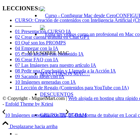
LECCIONES:
CONFIGU
CURSO: Creación de contenidos con Inteligencia Artificial (C
———-
01 Presentación CURSO IA
02 Crear cuenta gratuita en Chat GPT
03 Qué son los PROMPS
04 Empezar con la IA
MÁS SOBRE MAC
05 Crear artículo con contenido IA
06 Crear FAQ con IA
07 Las Imágenes para nuestro artículo IA
08 Pedir una Conclusión y Llamada a la Acción IA
MAS CURSOS MAC…
09 Sacando ideas con IA
10 Imágenes generadas con IA
11 Lección de Regalo (Contenidos para YouTube con IA)
DESCUENTOS
© Copyright - MiguelMart.com |
Web alojada en hosting ultra rápido
-
Enfold Theme by Kriesi
GRUPO TELEGRAM
10 Imágenes generadas con IA
07 Otra forma de trabajar en Local
Desplazarse hacia arriba
–