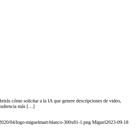
irás cómo solicitar a la IA que genere descripciones de video,
a audiencia más […]
/2020/04/logo-miguelmart-blanco-300x81-1.png
Miguel
2023-09-18