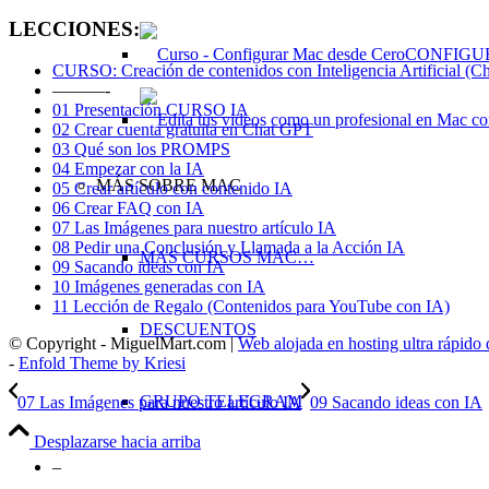
LECCIONES:
CONFIGU
CURSO: Creación de contenidos con Inteligencia Artificial (C
———-
01 Presentación CURSO IA
02 Crear cuenta gratuita en Chat GPT
03 Qué son los PROMPS
04 Empezar con la IA
MÁS SOBRE MAC
05 Crear artículo con contenido IA
06 Crear FAQ con IA
07 Las Imágenes para nuestro artículo IA
08 Pedir una Conclusión y Llamada a la Acción IA
MAS CURSOS MAC…
09 Sacando ideas con IA
10 Imágenes generadas con IA
11 Lección de Regalo (Contenidos para YouTube con IA)
DESCUENTOS
© Copyright - MiguelMart.com |
Web alojada en hosting ultra rápido
-
Enfold Theme by Kriesi
GRUPO TELEGRAM
07 Las Imágenes para nuestro artículo IA
09 Sacando ideas con IA
Desplazarse hacia arriba
–