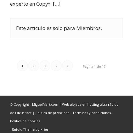
experto en Copy». […]
Este artículo es solo para Miembros.
1
2
3
›
»
Página 1 de 17
© Copyright - MiguelMart.com |
Web alojada en hosting ultra rápido
de LucusHost
|
Política de privacidad
-
Términos y condiciones
-
Política de Cookies
-
Enfold Theme by Kriesi