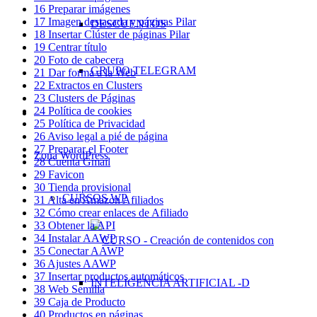
16 Preparar imágenes
17 Imagen destacada y páginas Pilar
DESCUENTOS
18 Insertar Clúster de páginas Pilar
19 Centrar título
20 Foto de cabecera
GRUPO TELEGRAM
21 Dar forma a la Web
22 Extractos en Clusters
23 Clusters de Páginas
24 Política de cookies
–
25 Política de Privacidad
26 Aviso legal a pié de página
27 Preparar el Footer
Zona WordPress
28 Cuenta Gmail
29 Favicon
30 Tienda provisional
CURSOS WP
31 Alta en Amazon Afiliados
32 Cómo crear enlaces de Afiliado
33 Obtener la API
34 Instalar AAWP
35 Conectar AAWP
36 Ajustes AAWP
37 Insertar productos automáticos
38 Web Semilla
39 Caja de Producto
40 Productos en páginas