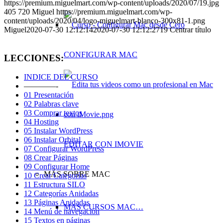
https://premium.miguelmart.com/wp-content/uploads/2020/07/19.jpg
405
720
Miguel
https://premium.miguelmart.com/wp-
content/uploads/2020/04/logo-miguelmart-blanco-300x81-1.png
Miguel
2020-07-30 12:12:14
2020-07-30 12:12:27
19 Centrar título
CONFIGURAR MAC
LECCIONES:
INDICE DEL CURSO
————-
01 Presentación
02 Palabras clave
03 Comprar textos
04 Hosting
05 Instalar WordPress
06 Instalar Orbital
EDITAR CON IMOVIE
07 Configurar WordPress
08 Crear Páginas
09 Configurar Home
MÁS SOBRE MAC
10 Crear Categorías
11 Estructura SILO
12 Categorías Anidadas
13 Páginas Anidadas
MAS CURSOS MAC…
14 Menú de navegación
15 Textos en páginas