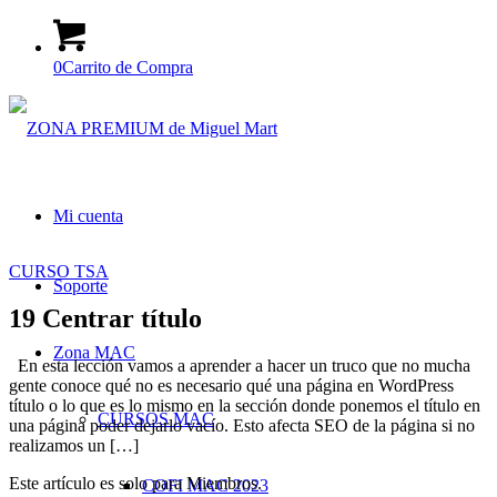
0
Carrito de Compra
Mi cuenta
CURSO TSA
Soporte
19 Centrar título
Zona MAC
En esta lección vamos a aprender a hacer un truco que no mucha
gente conoce qué no es necesario qué una página en WordPress
título o lo que es lo mismo en la sección donde ponemos el título en
CURSOS MAC
una página poder dejarlo vacío. Esto afecta SEO de la página si no
realizamos un […]
Este artículo es solo para Miembros.
COFI MAC 2023