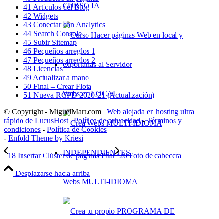
CURSO IA
41 Artículos del Blog
42 Widgets
43 Conectar con Analytics
44 Search Console
45 Subir Sitemap
46 Pequeños arreglos 1
47 Pequeños arreglos 2
48 Licencias
49 Actualizar a mano
50 Final – Crear Flota
Webs en LOCAL
51 Nueva RGPD 2020-21 (Actualización)
© Copyright - MiguelMart.com |
Web alojada en hosting ultra
rápido de LucusHost
|
Política de privacidad
-
Términos y
condiciones
-
Política de Cookies
-
Enfold Theme by Kriesi
18 Insertar Clúster de páginas Pilar
20 Foto de cabecera
Desplazarse hacia arriba
Webs MULTI-IDIOMA