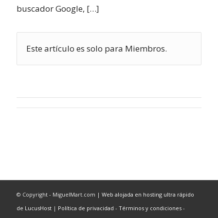
buscador Google, […]
Este artículo es solo para Miembros.
© Copyright - MiguelMart.com |
Web alojada en hosting ultra rápido
de LucusHost
|
Política de privacidad
-
Términos y condiciones
-