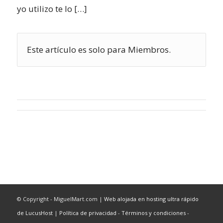
yo utilizo te lo […]
Este artículo es solo para Miembros.
© Copyright - MiguelMart.com |
Web alojada en hosting ultra rápido
de LucusHost
|
Política de privacidad
-
Términos y condiciones
-