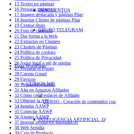
15 Textos en páginas
16 Preparar imágenes
DESCUENTOS
17 Imagen destacada y páginas Pilar
18 Insertar Clúster de páginas Pilar
19 Centrar título
GRUPO TELEGRAM
20 Foto de cabecera
21 Dar forma a la Web
22 Extractos en Clusters
23 Clusters de Páginas
–
24 Política de cookies
25 Política de Privacidad
26 Aviso legal a pié de página
Zona WordPress
27 Preparar el Footer
28 Cuenta Gmail
29 Favicon
CURSOS WP
30 Tienda provisional
31 Alta en Amazon Afiliados
32 Cómo crear enlaces de Afiliado
33 Obtener la API
34 Instalar AAWP
35 Conectar AAWP
36 Ajustes AAWP
37 Insertar productos automáticos
38 Web Semilla
39 Caja de Producto