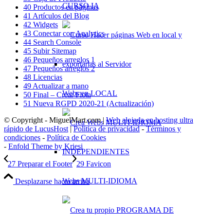
CURSO IA
40 Productos en páginas
41 Artículos del Blog
42 Widgets
43 Conectar con Analytics
44 Search Console
45 Subir Sitemap
46 Pequeños arreglos 1
47 Pequeños arreglos 2
48 Licencias
49 Actualizar a mano
Webs en LOCAL
50 Final – Crear Flota
51 Nueva RGPD 2020-21 (Actualización)
© Copyright - MiguelMart.com |
Web alojada en hosting ultra
rápido de LucusHost
|
Política de privacidad
-
Términos y
condiciones
-
Política de Cookies
-
Enfold Theme by Kriesi
27 Preparar el Footer
29 Favicon
Webs MULTI-IDIOMA
Desplazarse hacia arriba