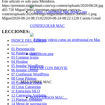
Este artículo es solo para Miembros.
https://premium.miguelmart.com/wp-content/uploads/2020/08/28.jpg
405
720
Miguel
https://premium.miguelmart.com/wp-
content/uploads/2020/04/logo-miguelmart-blanco-300x81-1.png
Miguel
2020-08-24 08:15:02
2020-08-24 08:22:12
28 Cuenta Gmail
CONFIGURAR MAC
LECCIONES:
INDICE DEL CURSO
————-
01 Presentación
02 Palabras clave
03 Comprar textos
04 Hosting
05 Instalar WordPress
EDITAR CON IMOVIE
06 Instalar Orbital
07 Configurar WordPress
08 Crear Páginas
MÁS SOBRE MAC
09 Configurar Home
10 Crear Categorías
11 Estructura SILO
12 Categorías Anidadas
MAS CURSOS MAC…
13 Páginas Anidadas
14 Menú de navegación